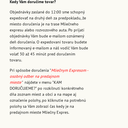
Kedy Vám doručíme tovar?
Objednávky zaslané do 12:00 sme schopný
expedovať na druhý deň za predpokladu, že
miesto doručenia je na trase Mliečneho
expresu alebo rozvozového auta. Po prijatí
objednávky Vám bude e-mailom oznámený
deň doručenia. O expedovaní tovaru budete
informovaný e-mailom a náš vodič Vám bude
volať 30 až 45 minút pred doručením
tovaru.
Pri spôsobe doručenia "
Mliečnym Expresom -
osobný odber na predajnom
mieste
"
nájdete v menu "KAM
DORUČUJEME?" po rozkilnutí konkrétneho
dňa zoznam miest a obci a na mape aj
označenie polohy, po kliknutie na potrebnú
polohy sa Vám zobrazí čas kedy je na
predajnom mieste Mliečny Expres.