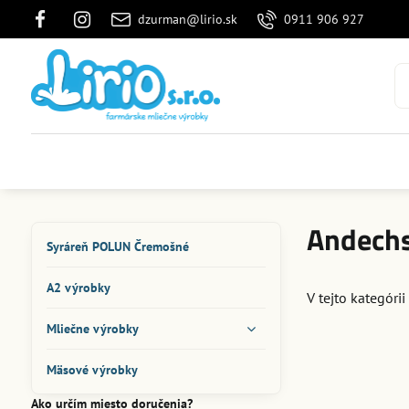
dzurman@lirio.sk
0911 906 927
Andechs
Syráreň POLUN Čremošné
A2 výrobky
V tejto kategórii
Mliečne výrobky
Mäsové výrobky
Ako určím miesto doručenia?