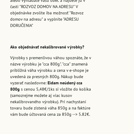
alebo vyhľadáte vašu obec a nájdete ju v
časti "ROZVOZ DOMOV NA ADRESU" V
objednávke zvolíte iba možnosť "Rozvoz
domov na adresu" a vyplníte "ADRESU
DORUČENIA"
Ako objednávať nekalibrované výrobky?
Výrobky s premenlivou váhou spoznáte, že v
názve výrobku je "cca 800g". "cca" znamená
približná váha výrobku a cena v e-shope je
uvedená za presných 800g. Nákup bude
vyzerať nasledovne:
Eidam neúdený cca
800g
s cenou 5,48€/1ks si vložíte do košíka
(samozrejme možete aj viac kusov
nekalibrovaného výrobku). Pri nachystaní
tovaru bude zistená váha 850g a na faktúre
vám bude účtovaná cena za 850g --> 5.82€.