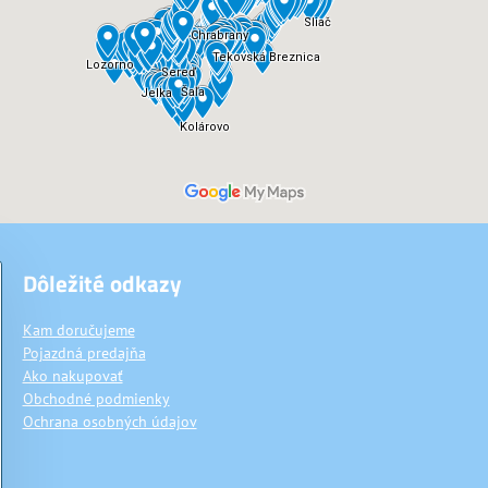
Dôležité odkazy
Kam doručujeme
Pojazdná predajňa
Ako nakupovať
Obchodné podmienky
Ochrana osobných údajov