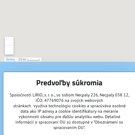
KONTAKTY
Predvoľby súkromia
LIRIO, s​.r​.o​.
Spoločnosti LIRIO, s. r. o., so sídlom Necpaly 226, Necpaly 038 12,
Necpaly 226
IČO: 47769076 na svojich webových
038 12 Necpaly
stránkach využíva technológiu cookies a spracúváva osobné
IČO: 47769076
dáta ako IP adresy a cookie identifikátory na meranie
výkonnosti obsahu pre ďalšiu analytiku webu. Detailné
Vedúci prevádzky
informácií o spracovaní OU sú dostupné v "Oboznámení so
Michal Džurman
spracovaním OU".
0911 906 927