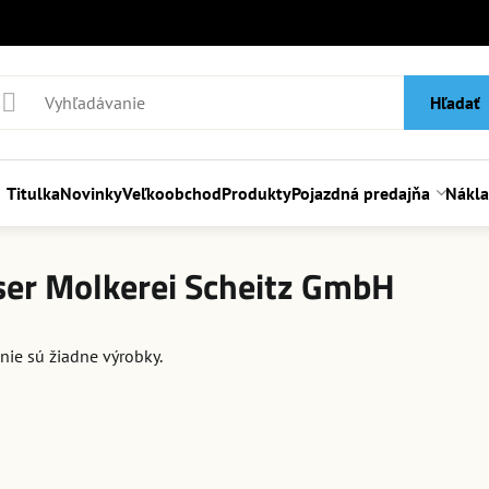
Hľadať
Titulka
Novinky
Veľkoobchod
Produkty
Pojazdná predajňa
Nákl
er Molkerei Scheitz GmbH
 nie sú žiadne výrobky.