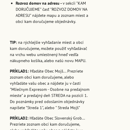
Rozvoz domov na adresu -
v sekcii "KAM
DORUČUJEME" časť "ROZVOZ DOMOV NA
ADRESU" nájdete mapu a zoznam miest a
obcí kam doručujeme objednávky.
TIP:
na rýchlejšie vyhľadanie miest a obcí
kam doručujeme, možete použiť vyhľadávač
na vrchu webu umiestnený hneď vedľa
nákupneho košíka, alebo našú novu MAPU.
PRÍKLAD1:
Hľadáte Obec Mojš... Prezriete
zoznam obcí kam doručujeme, alebo
vyhľadáte vašu obec a nájdete ju v časti
"Mliečnym Expresom - Osobne na predajnom
mieste" a predajný deň STREDA na pozícii 1.
Do poznámky pred odoslaním objednávky
napíšete "Streda 1", alebo " Streda Mojš"
PRÍKLAD2
: Hľadáte Obec Slovenský Grob...
Prezriete zoznam obcí kam doručujeme,