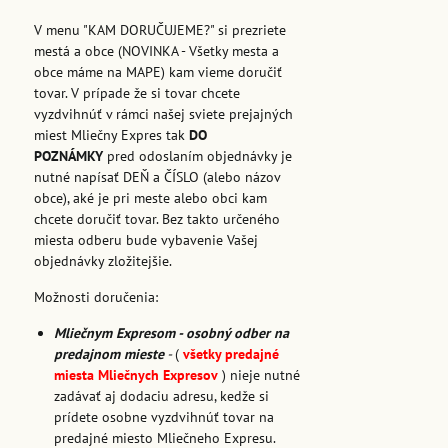
V menu "KAM DORUČUJEME?" si prezriete
mestá a obce (NOVINKA - Všetky mesta a
obce máme na MAPE) kam vieme doručiť
tovar. V prípade že si tovar chcete
vyzdvihnúť v rámci našej sviete prejajných
miest Mliečny Expres tak
DO
POZNÁMKY
pred odoslaním objednávky je
nutné napísať DEŇ a ČÍSLO (alebo názov
obce), aké je pri meste alebo obci kam
chcete doručiť tovar. Bez takto určeného
miesta odberu bude vybavenie Vašej
objednávky zložitejšie.
Možnosti doručenia:
Mliečnym Expresom - osobný odber na
predajnom mieste
-
(
všetky predajné
miesta Mliečnych Expresov
) nieje nutné
zadávať aj dodaciu adresu, kedže si
prídete osobne vyzdvihnúť tovar na
predajné miesto Mliečneho Expresu.