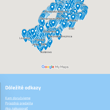
Dôležité odkazy
Kam doručujeme
Pojazdná predajňa
Ako nakupovať