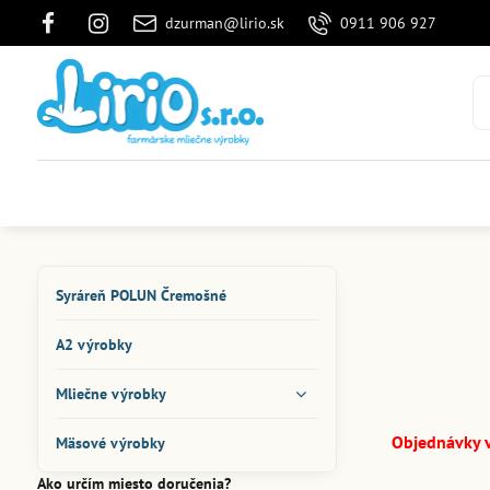
dzurman@lirio.sk
0911 906 927
Syráreň POLUN Čremošné
A2 výrobky
Mliečne výrobky
Objednávky v
Mäsové výrobky
Ako určím miesto doručenia?