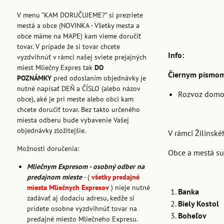
V menu "KAM DORUČUJEME?" si prezriete
mestá a obce (NOVINKA - Všetky mesta a
obce máme na MAPE) kam vieme doručiť
tovar. V prípade že si tovar chcete
Info:
vyzdvihnúť v rámci našej sviete prejajných
miest Mliečny Expres tak
DO
Čiernym písmom -
POZNÁMKY
pred odoslaním objednávky je
nutné napísať DEŇ a ČÍSLO (alebo názov
Rozvoz domo
obce), aké je pri meste alebo obci kam
chcete doručiť tovar. Bez takto určeného
miesta odberu bude vybavenie Vašej
objednávky zložitejšie.
V rámci Žilinské
Možnosti doručenia:
Obce a mestá su
Mliečnym Expresom - osobný odber na
predajnom mieste
-
(
všetky predajné
miesta Mliečnych Expresov
) nieje nutné
Banka
zadávať aj dodaciu adresu, kedže si
Biely Kostol
prídete osobne vyzdvihnúť tovar na
Boheľov
predajné miesto Mliečneho Expresu.