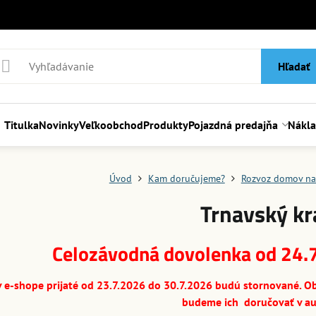
Hľadať
Titulka
Novinky
Veľkoobchod
Produkty
Pojazdná predajňa
Nákl
Úvod
Kam doručujeme?
Rozvoz domov na
Trnavský kr
Celozávodná dovolenka od 24.
 e-shope prijaté od 23.7.2026 do 30.7.2026 budú stornované. Ob
budeme ich doručovať v au