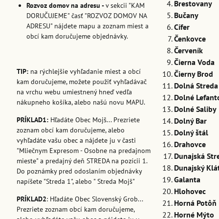
Brestovany
Rozvoz domov na adresu -
v sekcii "KAM
Bučany
DORUČUJEME" časť "ROZVOZ DOMOV NA
ADRESU" nájdete mapu a zoznam miest a
Cífer
obcí kam doručujeme objednávky.
Čenkovce
Červeník
Čierna Voda
TIP:
na rýchlejšie vyhľadanie miest a obcí
Čierny Brod
kam doručujeme, možete použiť vyhľadávač
Dolná Streda
na vrchu webu umiestnený hneď vedľa
Dolné Lefant
nákupneho košíka, alebo našú novu MAPU.
Dolné Saliby
PRÍKLAD1:
Hľadáte Obec Mojš... Prezriete
Dolný Bar
zoznam obcí kam doručujeme, alebo
Dolný štál
vyhľadáte vašu obec a nájdete ju v časti
Drahovce
"Mliečnym Expresom - Osobne na predajnom
Dunajská Str
mieste" a predajný deň STREDA na pozícii 1.
Dunajský Klá
Do poznámky pred odoslaním objednávky
Galanta
napíšete "Streda 1", alebo " Streda Mojš"
Hlohovec
PRÍKLAD2
: Hľadáte Obec Slovenský Grob...
Horná Potôň
Prezriete zoznam obcí kam doručujeme,
Horné Mýto