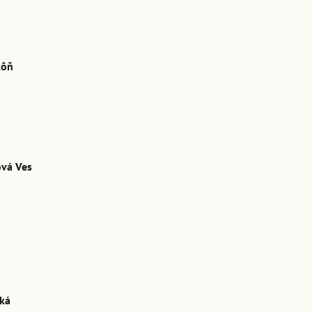
tôň
ová Ves
ká