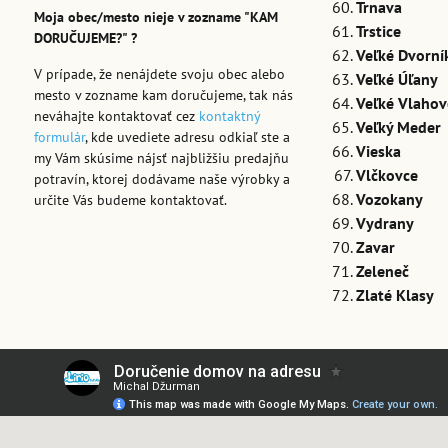
Trnava
Moja obec/mesto nieje v zozname "KAM
Trstice
DORUČUJEME?" ?
Veľké Dvorní
V prípade, že nenájdete svoju obec alebo
Veľké Úľany
mesto v zozname kam doručujeme, tak nás
Veľké Vlaho
neváhajte kontaktovať cez
kontaktný
Veľký Meder
formulár
, kde uvediete adresu odkiaľ ste a
Vieska
my Vám skúsime nájsť najbližšiu predajňu
Vlčkovce
potravín, ktorej dodávame naše výrobky a
Vozokany
určite Vás budeme kontaktovať.
Vydrany
Zavar
Zeleneč
Zlaté Klasy