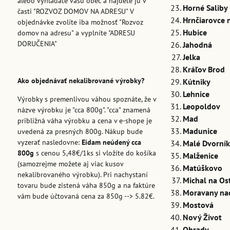
alebo vyhľadáte vašu obec a nájdete ju v
Horné Saliby
časti "ROZVOZ DOMOV NA ADRESU" V
Hrnčiarovce 
objednávke zvolíte iba možnosť "Rozvoz
Hubice
domov na adresu" a vyplníte "ADRESU
DORUČENIA"
Jahodná
Jelka
Kráľov Brod
Ako objednávať nekalibrované výrobky?
Kútniky
Lehnice
Výrobky s premenlivou váhou spoznáte, že v
Leopoldov
názve výrobku je "cca 800g". "cca" znamená
Mad
približná váha výrobku a cena v e-shope je
Madunice
uvedená za presných 800g. Nákup bude
vyzerať nasledovne:
Eidam neúdený cca
Malé Dvorní
800g
s cenou 5,48€/1ks si vložíte do košíka
Malženice
(samozrejme možete aj viac kusov
Matúškovo
nekalibrovaného výrobku). Pri nachystaní
Michal na Os
tovaru bude zistená váha 850g a na faktúre
Moravany n
vám bude účtovaná cena za 850g --> 5.82€.
Mostová
Nový Život
Ohrady