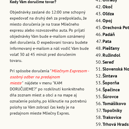
Kedy Vám doručíme tovar?
Okoč
Objednávky zaslané do 12:00 sme schopný
Oľdza
expedovať na druhý deň za predpokladu, že
Opoj
miesto doručenia je na trase Mliečneho
Orechová Po
expresu alebo rozvozového auta. Po prijatí
Padáň
objednávky Vám bude e-mailom oznámený
Pata
deň doručenia. O expedovaní tovaru budete
Piešťany
informovaný e-mailom a náš vodič Vám bude
volať 30 až 45 minút pred doručením
Ružindol
tovaru.
Sereď
Slovenská N
Pri spôsobe doručenia "
Mliečnym Expresom -
Šintava
osobný odber na predajnom
Šoporňa
mieste
"
nájdete v menu "KAM
DORUČUJEME?" po rozkilnutí konkrétneho
Špačince
dňa zoznam miest a obci a na mape aj
Šúrovce
označenie polohy, po kliknutie na potrebnú
Tomášikovo
polohy sa Vám zobrazí čas kedy je na
Topoľníky
predajnom mieste Mliečny Expres.
Trakovice
Trhová Hrads