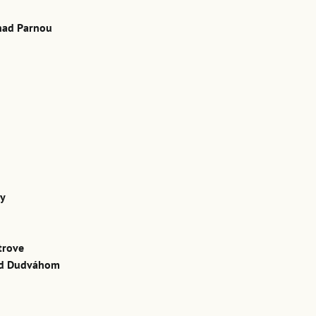
nad Parnou
ky
trove
ad Dudváhom