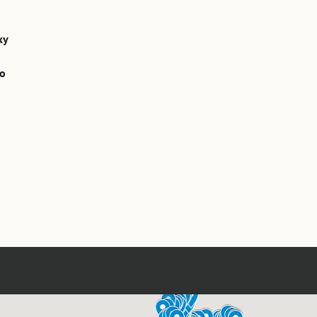
ky
vo