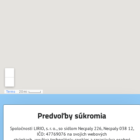
KONTAKTY
Predvoľby súkromia
LIRIO, s​.r​.o​.
Spoločnosti LIRIO, s. r. o., so sídlom Necpaly 226, Necpaly 038 12,
Necpaly 226
IČO: 47769076 na svojich webových
038 12 Necpaly
stránkach využíva technológiu cookies a spracúváva osobné