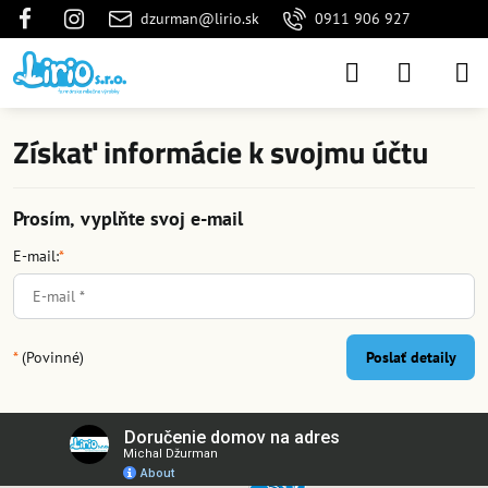
dzurman@lirio.sk
0911 906 927
Získať informácie k svojmu účtu
Prosím, vyplňte svoj e-mail
E-mail:
*
*
(Povinné)
Poslať detaily