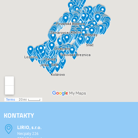
KONTAKTY
LIRIO, s​.r​.o​.
Necpaly 226