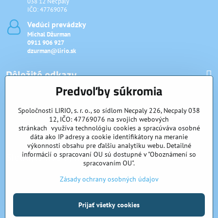
038 12 Necpaly
IČO: 47769076
Vedúci prevádzky
Michal Džurman
0911 906 927
dzurman@lirio.sk
Dôležité odkazy
Predvoľby súkromia
Rýchly kontakt
Spoločnosti LIRIO, s. r. o., so sídlom Necpaly 226, Necpaly 038
12, IČO: 47769076 na svojich webových
stránkach využíva technológiu cookies a spracúváva osobné
Veľkoobchd
dáta ako IP adresy a cookie identifikátory na meranie
výkonnosti obsahu pre ďalšiu analytiku webu. Detailné
Sledujte nás aj na:
informácií o spracovaní OU sú dostupné v "Oboznámení so
spracovaním OU".
Facebook
Instagram
Zásady ochrany osobných údajov
Prijať všetky cookies
©
2026
Copyright
Predvoľby súkromia
Zásady ochrany osobných údajov