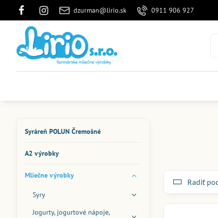
dzurman@lirio.sk
0911 906 927
Syráreň POLUN Čremošné
A2 výrobky
Mliečne výrobky
Radiť po
Syry
Jogurty, jogurtové nápoje,