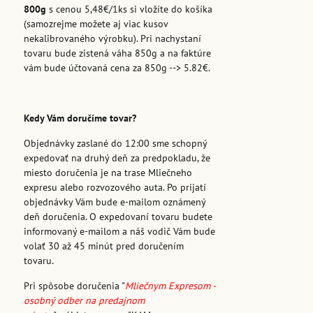
800g
s cenou 5,48€/1ks si vložíte do košíka
(samozrejme možete aj viac kusov
nekalibrovaného výrobku). Pri nachystaní
tovaru bude zistená váha 850g a na faktúre
vám bude účtovaná cena za 850g --> 5.82€.
Kedy Vám doručíme tovar?
Objednávky zaslané do 12:00 sme schopný
expedovať na druhý deň za predpokladu, že
miesto doručenia je na trase Mliečneho
expresu alebo rozvozového auta. Po prijatí
objednávky Vám bude e-mailom oznámený
deň doručenia. O expedovaní tovaru budete
informovaný e-mailom a náš vodič Vám bude
volať 30 až 45 minút pred doručením
tovaru.
Pri spôsobe doručenia "
Mliečnym Expresom -
osobný odber na predajnom