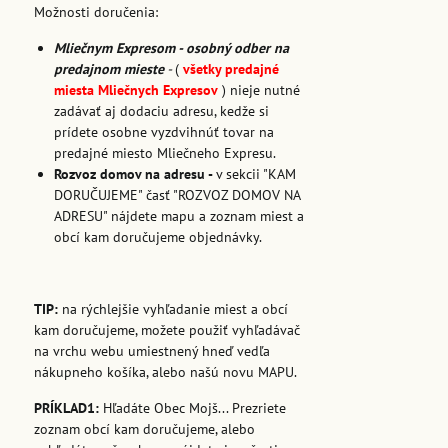
Možnosti doručenia:
Mliečnym Expresom - osobný odber na
predajnom mieste
-
(
všetky predajné
miesta Mliečnych Expresov
) nieje nutné
zadávať aj dodaciu adresu, kedže si
prídete osobne vyzdvihnúť tovar na
predajné miesto Mliečneho Expresu.
Rozvoz domov na adresu -
v sekcii "KAM
DORUČUJEME" časť "ROZVOZ DOMOV NA
ADRESU" nájdete mapu a zoznam miest a
obcí kam doručujeme objednávky.
TIP:
na rýchlejšie vyhľadanie miest a obcí
kam doručujeme, možete použiť vyhľadávač
na vrchu webu umiestnený hneď vedľa
nákupneho košíka, alebo našú novu MAPU.
PRÍKLAD1:
Hľadáte Obec Mojš... Prezriete
zoznam obcí kam doručujeme, alebo