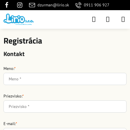
dzurman@lirio.sk
0911 906 927
Registrácia
Kontakt
Meno:
*
Priezvisko:
*
E-mail:
*