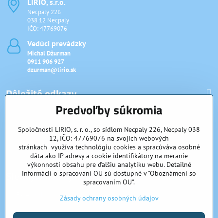
LIRIO, s​.r​.o​.
Necpaly 226
038 12 Necpaly
IČO: 47769076
Vedúci prevádzky
Michal Džurman
0911 906 927
dzurman@lirio.sk
Dôležité odkazy
Predvoľby súkromia
Rýchly kontakt
Spoločnosti LIRIO, s. r. o., so sídlom Necpaly 226, Necpaly 038
12, IČO: 47769076 na svojich webových
stránkach využíva technológiu cookies a spracúváva osobné
Veľkoobchd
dáta ako IP adresy a cookie identifikátory na meranie
výkonnosti obsahu pre ďalšiu analytiku webu. Detailné
Sledujte nás aj na:
informácií o spracovaní OU sú dostupné v "Oboznámení so
spracovaním OU".
Facebook
Instagram
Zásady ochrany osobných údajov