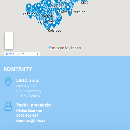
KONTAKTY
LIRIO, s​.r​.o​.
Necpaly 226
038 12 Necpaly
IČO: 47769076
Vedúci prevádzky
Michal Džurman
0911 906 927
dzurman@lirio.sk