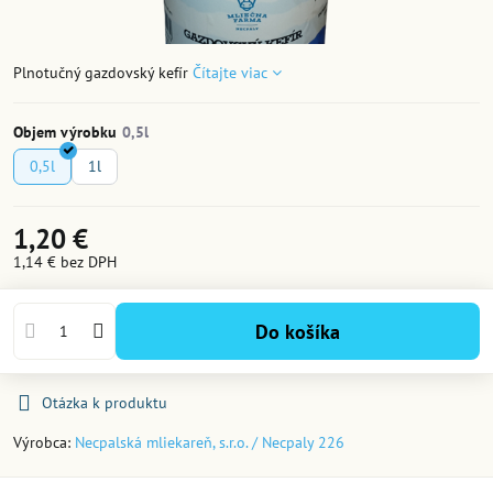
Plnotučný gazdovský kefír
Čítajte viac
Objem výrobku
0,5l
1l
1,20 €
1,14 €
bez DPH
Do košíka
Otázka k produktu
Výrobca:
Necpalská mliekareň, s.r.o. / Necpaly 226