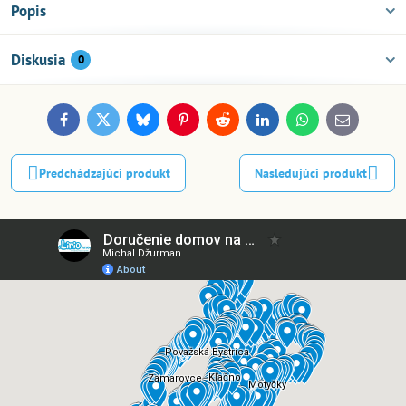
Popis
Diskusia
0
Facebook
Twitter
Bluesky
Pinterest
Reddit
LinkedIn
WhatsApp
E-
mail
Predchádzajúci produkt
Nasledujúci produkt