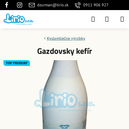
dzurman@lirio.sk
0911 906 927
Kyslomliečne výrobky
Gazdovsky kefír
TOP PRODUKT