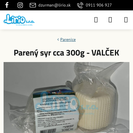
dzurman@lirio.sk
0911 906 927
Parenice
Parený syr cca 300g - VALČEK