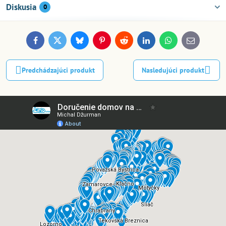
Diskusia
0
Facebook
Twitter
Bluesky
Pinterest
Reddit
LinkedIn
WhatsApp
E-
mail
Predchádzajúci produkt
Nasledujúci produkt