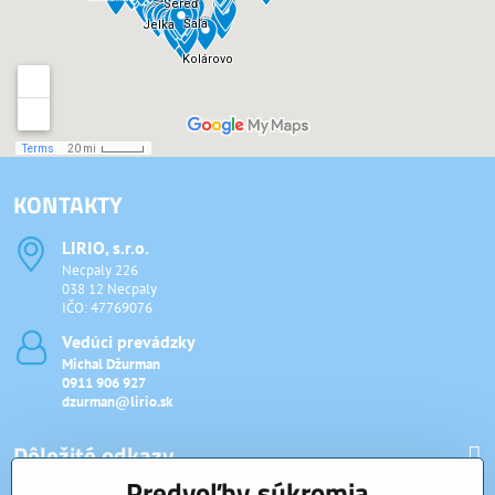
KONTAKTY
LIRIO, s​.r​.o​.
Necpaly 226
038 12 Necpaly
IČO: 47769076
Vedúci prevádzky
Michal Džurman
0911 906 927
dzurman@lirio.sk
Dôležité odkazy
Predvoľby súkromia