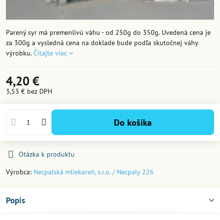
Parený syr má premenlivú váhu - od 250g do 350g. Uvedená cena je
za 300g a vysledná cena na doklade bude podľa skutočnej váhy
výrobku.
Čítajte viac
4,20 €
3,53 €
bez DPH
Do košíka
Otázka k produktu
Výrobca:
Necpalská mliekareň, s.r.o. / Necpaly 226
Popis