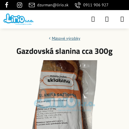
dzurman@lirio.sk
0911 906 927
Mäsové výrobky
Gazdovská slanina cca 300g