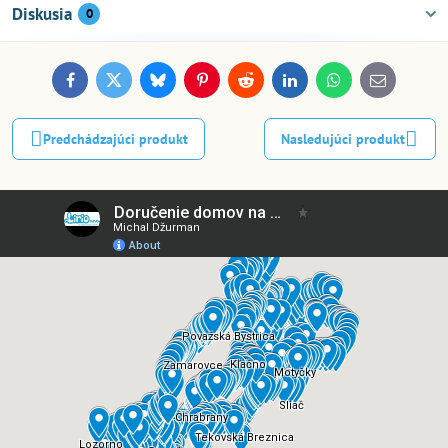
Diskusia
0
Facebook
Twitter
Bluesky
Pinterest
Reddit
LinkedIn
WhatsApp
E-
mail
Predchádzajúci produkt
Nasledujúci produkt