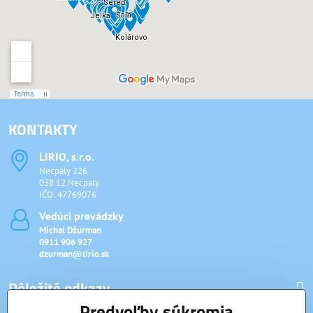
KONTAKTY
LIRIO, s​.r​.o​.
Necpaly 226
038 12 Necpaly
IČO: 47769076
Vedúci prevádzky
Michal Džurman
0911 906 927
dzurman@lirio.sk
Dôležité odkazy
Predvoľby súkromia