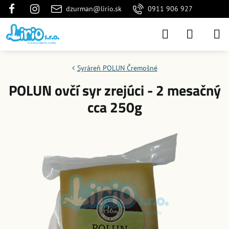
dzurman@lirio.sk
0911 906 927
Syráreň POLUN Čremošné
POLUN ovčí syr zrejúci - 2 mesačný
cca 250g