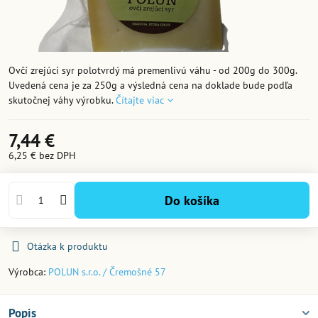
Ovčí zrejúci syr polotvrdý má premenlivú váhu - od 200g do 300g.
Uvedená cena je za 250g a výsledná cena na doklade bude podľa
skutočnej váhy výrobku.
Čítajte viac
7,44 €
6,25 €
bez DPH
Do košíka
Otázka k produktu
Výrobca:
POLUN s.r.o. / Čremošné 57
Popis