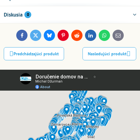
Diskusia
0
Facebook
Twitter
Bluesky
Pinterest
Reddit
LinkedIn
WhatsApp
E-
mail
Predchádzajúci produkt
Nasledujúci produkt