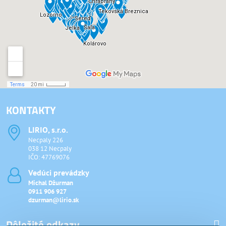
KONTAKTY
LIRIO, s​.r​.o​.
Necpaly 226
038 12 Necpaly
IČO: 47769076
Vedúci prevádzky
Michal Džurman
0911 906 927
dzurman@lirio.sk
Dôležité odkazy