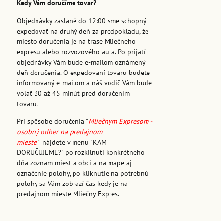
Kedy Vám doručíme tovar?
Objednávky zaslané do 12:00 sme schopný
expedovať na druhý deň za predpokladu, že
miesto doručenia je na trase Mliečneho
expresu alebo rozvozového auta. Po prijatí
objednávky Vám bude e-mailom oznámený
deň doručenia. O expedovaní tovaru budete
informovaný e-mailom a náš vodič Vám bude
volať 30 až 45 minút pred doručením
tovaru.
Pri spôsobe doručenia "
Mliečnym Expresom -
osobný odber na predajnom
mieste
"
nájdete v menu "KAM
DORUČUJEME?" po rozkilnutí konkrétneho
dňa zoznam miest a obci a na mape aj
označenie polohy, po kliknutie na potrebnú
polohy sa Vám zobrazí čas kedy je na
predajnom mieste Mliečny Expres.