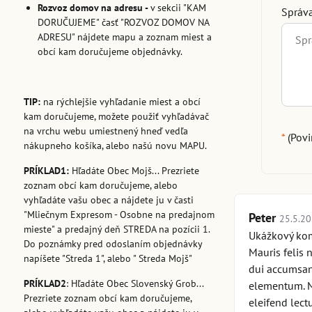
Rozvoz domov na adresu -
v sekcii "KAM
Správa
DORUČUJEME" časť "ROZVOZ DOMOV NA
ADRESU" nájdete mapu a zoznam miest a
obcí kam doručujeme objednávky.
TIP:
na rýchlejšie vyhľadanie miest a obcí
kam doručujeme, možete použiť vyhľadávač
na vrchu webu umiestnený hneď vedľa
*
(Povi
nákupneho košíka, alebo našú novu MAPU.
PRÍKLAD1:
Hľadáte Obec Mojš... Prezriete
zoznam obcí kam doručujeme, alebo
vyhľadáte vašu obec a nájdete ju v časti
"Mliečnym Expresom - Osobne na predajnom
Peter
25.5.20
mieste" a predajný deň STREDA na pozícii 1.
Ukážkový kom
Do poznámky pred odoslaním objednávky
Mauris felis 
napíšete "Streda 1", alebo " Streda Mojš"
dui accumsan 
PRÍKLAD2
: Hľadáte Obec Slovenský Grob...
elementum. Mo
Prezriete zoznam obcí kam doručujeme,
eleifend lect