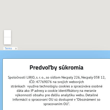
KONTAKTY
Predvoľby súkromia
LIRIO, s​.r​.o​.
Spoločnosti LIRIO, s. r. o., so sídlom Necpaly 226, Necpaly 038 12,
Necpaly 226
IČO: 47769076 na svojich webových
038 12 Necpaly
stránkach využíva technológiu cookies a spracúváva osobné
IČO: 47769076
dáta ako IP adresy a cookie identifikátory na meranie
výkonnosti obsahu pre ďalšiu analytiku webu. Detailné
Vedúci prevádzky
informácií o spracovaní OU sú dostupné v "Oboznámení so
Michal Džurman
spracovaním OU".
0911 906 927