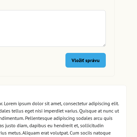
Vložiť správu
Lorem ipsum dolor sit amet, consectetur adipiscing elit.
ales tellus eget nisi imperdiet varius. Quisque at nunc ut
condimentum. Pellentesque adipiscing sodales arcu quis
s justo diam, dapibus eu hendrerit et, sollicitudin
rius metus. Aliquam erat volutpat. Cum sociis natoque