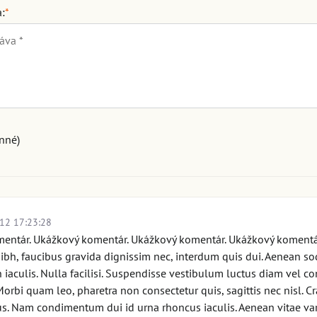
:
*
nné)
12 17:23:28
entár. Ukážkový komentár. Ukážkový komentár. Ukážkový komentár. 
nibh, faucibus gravida dignissim nec, interdum quis dui. Aenean sod
iaculis. Nulla facilisi. Suspendisse vestibulum luctus diam vel 
rbi quam leo, pharetra non consectetur quis, sagittis nec nisl. Cra
us. Nam condimentum dui id urna rhoncus iaculis. Aenean vitae va