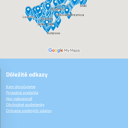
Dôležité odkazy
Kam doručujeme
Pojazdná predajňa
Ako nakupovať
Obchodné podmienky
Ochrana osobných údajov