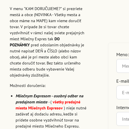
V menu "KAM DORUČUJEME?" si prezriete
mestá a obce (NOVINKA - Všetky mesta a
obce máme na MAPE) kam vieme doručiť
tovar. V prípade že si tovar chcete
vyzdvihnúť v rámci našej sviete prejajných
miest Mliečny Expres tak
DO
POZNÁMKY
pred odoslaním objednávky je
nutné napísať DEŇ a ČÍSLO (alebo názov
Meno:
obce), aké je pri meste alebo obci kam
chcete doručiť tovar. Bez takto určeného
miesta odberu bude vybavenie Vašej
objednávky zložitejšie.
E-mail
Možnosti doručenia:
Mliečnym Expresom - osobný odber na
predajnom mieste
-
(
všetky predajné
Intern
miesta Mliečnych Expresov
) nieje nutné
zadávať aj dodaciu adresu, kedže si
prídete osobne vyzdvihnúť tovar na
predajné miesto Mliečneho Expresu.