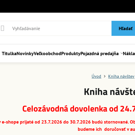
Hľadať
Titulka
Novinky
Veľkoobchod
Produkty
Pojazdná predajňa
Nákl
Úvod
Kniha návštev
Kniha návšt
Celozávodná dovolenka od 24.
 e-shope prijaté od 23.7.2026 do 30.7.2026 budú stornované. Ob
budeme ich doručovať v au