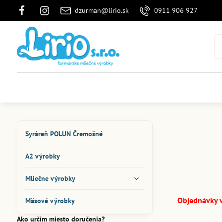
dzurman@lirio.sk
0911 906 927
Syráreň POLUN Čremošné
A2 výrobky
Mliečne výrobky
Objednávky v
Mäsové výrobky
Ako určím miesto doručenia?