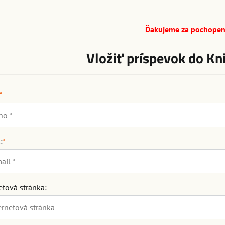
Ďakujeme za pochopen
Vložiť príspevok do Kn
*
:
*
etová stránka: