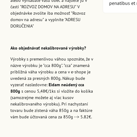
alebo vyhľadáte vašu obec a nájdete ju v
penatibus et 
časti "ROZVOZ DOMOV NA ADRESU" V
objednávke zvolíte iba možnosť "Rozvoz
domov na adresu" a vyplníte "ADRESU
DORUČENIA"
Ako objednávať nekalibrované výrobky?
Výrobky s premenlivou váhou spoznáte, že v
názve výrobku je "cca 800g". "cca" znamená
približná váha výrobku a cena v e-shope je
uvedená za presných 800g. Nákup bude
vyzerať nasledovne:
Eidam neúdený cca
800g
s cenou 5,48€/1ks si vložíte do košíka
(samozrejme možete aj viac kusov
nekalibrovaného výrobku). Pri nachystaní
tovaru bude zistená váha 850g a na faktúre
vám bude účtovaná cena za 850g --> 5.82€.