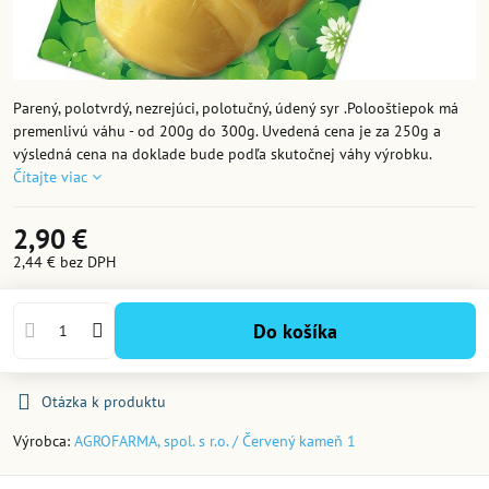
Parený, polotvrdý, nezrejúci, polotučný, údený syr .Polooštiepok má
premenlivú váhu - od 200g do 300g. Uvedená cena je za 250g a
výsledná cena na doklade bude podľa skutočnej váhy výrobku.
Čítajte viac
2,90 €
2,44 €
bez DPH
Do košíka
Otázka k produktu
Výrobca:
AGROFARMA, spol. s r.o. / Červený kameň 1