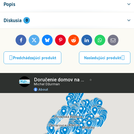
Popis
Diskusia
0
Facebook
Twitter
Bluesky
Pinterest
Reddit
LinkedIn
WhatsApp
E-
mail
Predchádzajúci produkt
Nasledujúci produkt