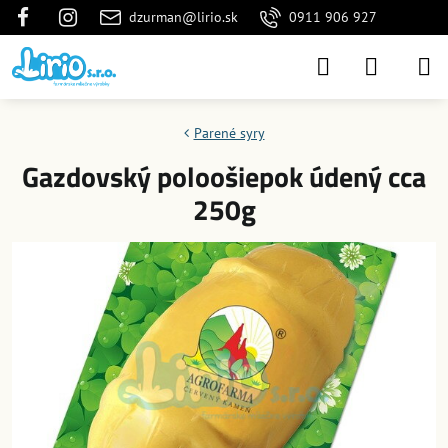
dzurman@lirio.sk
0911 906 927
Parené syry
Gazdovský poloošiepok údený cca
250g