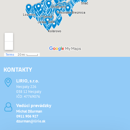
KONTAKTY
LIRIO, s​.r​.o​.
Necpaly 226
038 12 Necpaly
IČO: 47769076
Vedúci prevádzky
Michal Džurman
0911 906 927
dzurman@lirio.sk