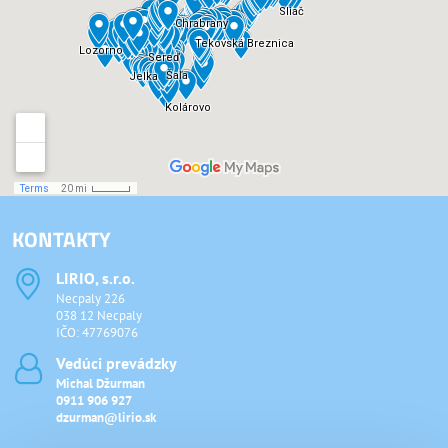
KONTAKTY
LIRIO, s​.r​.o​.
Necpaly 226
038 12 Necpaly
IČO: 47769076
Vedúci prevádzky
Michal Džurman
0911 906 927
dzurman@lirio.sk