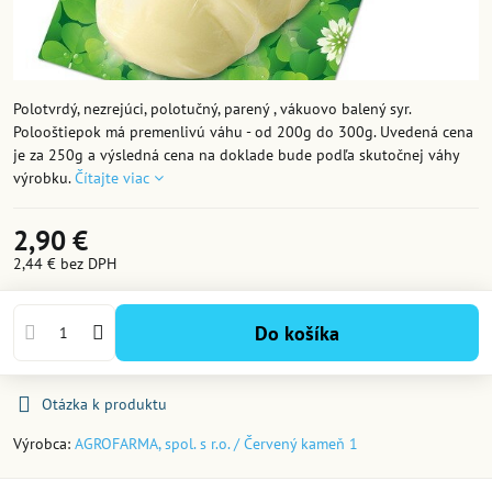
Polotvrdý, nezrejúci, polotučný, parený , vákuovo balený syr.
Polooštiepok má premenlivú váhu - od 200g do 300g. Uvedená cena
je za 250g a výsledná cena na doklade bude podľa skutočnej váhy
výrobku.
Čítajte viac
2,90 €
2,44 €
bez DPH
Do košíka
Otázka k produktu
Výrobca:
AGROFARMA, spol. s r.o. / Červený kameň 1