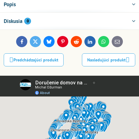
Popis
Diskusia
0
Facebook
Twitter
Bluesky
Pinterest
Reddit
LinkedIn
WhatsApp
E-
mail
Predchádzajúci produkt
Nasledujúci produkt