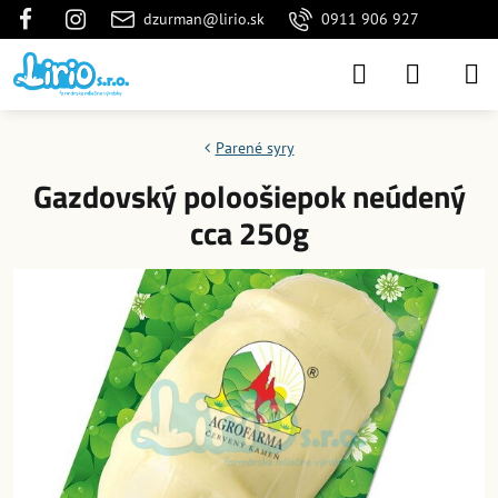
dzurman@lirio.sk
0911 906 927
Parené syry
Gazdovský poloošiepok neúdený
cca 250g